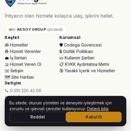
İhtiyacın olan hizmete kolayca ulaş, işlerini hallet.
Bir
AKSOY GROUP
iştirakidir
Keşfet
Kurumsal
🧰 Hizmetler
🛡️ Codega Güvencesi
👷 Hizmet Verenler
🔒 Gizlilik Politikası
💼 İş İlanları
📜 Kullanım Şartları
🤝 Hizmet Veren Ol
📋 KVKK Aydınlatma Metni
✉️ İletişim
🔞 Yasaklı İçerik ve Hizmetler
🗺️ Site Haritası
İletişim
📞 0 510 220 42 06
✉ info@codega.tr
Bu sitede; oturum yönetimi ve deneyimi iyileştirmek için
zorunlu ve işlevsel çerezler kullanıyoruz.
Detaylı bilgi
.
© 2026 Codega Hizmet Pazaryeri ·
AKSOY GROUP iştirakidir
Reddet
Kabul Et
👥 Toplam Ziyaretçi:
32.089
· Bugün:
1.268