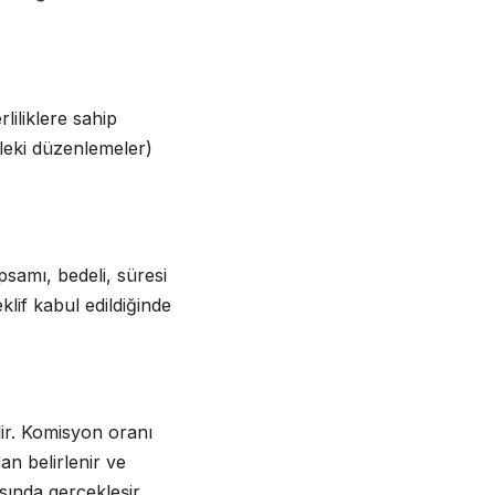
liliklere sahip
sleki düzenlemeler)
apsamı, bedeli, süresi
eklif kabul edildiğinde
lir. Komisyon oranı
an belirlenir ve
asında gerçekleşir.