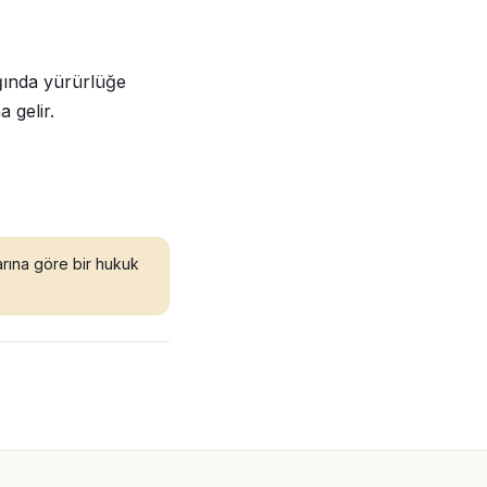
ğında yürürlüğe
 gelir.
larına göre bir hukuk