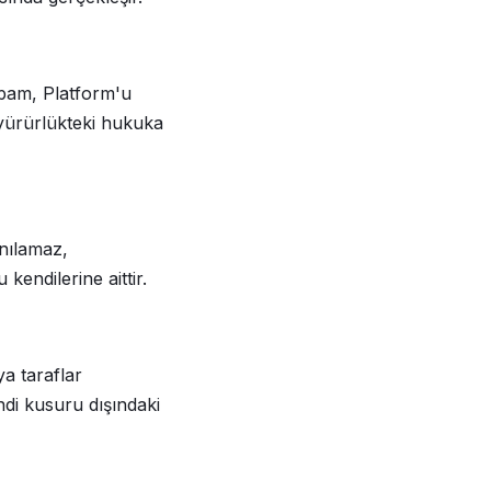
 spam, Platform'u
 yürürlükteki hukuka
anılamaz,
kendilerine aittir.
ya taraflar
di kusuru dışındaki