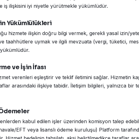
e iş ilişkisini iyi niyetle yürütmekle yükümlüdür.
in Yükümlülükleri
 hizmete ilişkin doğru bilgi vermek, gerekli yasal izin/yeter
 ve taahhütlere uymak ve ilgili mevzuata (vergi, tüketici, me
yükümlüdür.
irme ve İşin İfası
zmet verenleri eşleştirir ve teklif iletimini sağlar. Hizmetin k
ar arasındaki ilişkiye tabidir. İletişim bilgileri, yalnızca bir t
 Ödemeler
enlerden kabul edilen işler üzerinden komisyon talep edebi
(havale/EFT veya lisanslı ödeme kuruluşu) Platform tarafınd
ir. Hizmet bedelinin tahsilatı, aksi belirtilmedikçe taraflar ar