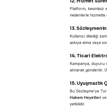
12. Hizmet Sürek
Platform, kesintisi
nedenlerle hizmette ge
13. Sözleşmenin
Kullanıcı dilediği za
askıya alma veya son
14. Ticari Elektr
Kampanya, duyuru ve b
alınarak gönderilir. O
15. Uyuşmazlık
Bu Sözleşme'ye Türk 
Hakem Heyetleri
v
yetkilidir.