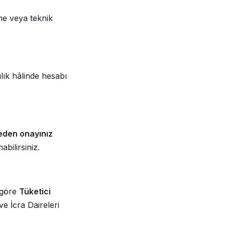
me veya teknik
ılık hâlinde hesabı
den onayınız
abilirsiniz.
 göre
Tüketici
e İcra Daireleri