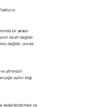
Platform.
amında bir
aracı
ının tarafı değildir.
mlü değildir; ancak
ve şifrenizin
rçeğe aykırı bilgi
iyle değerlendirmek ve