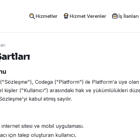
Hizmetler
Hizmet Verenler
İş İlanları
arı
artları
onu
 ("Sözleşme"), Codega ("Platform") ile Platform'a üye ola
l kişiler ("Kullanıcı") arasındaki hak ve yükümlülükleri düz
özleşme'yi kabul etmiş sayılır.
nternet sitesi ve mobil uygulaması.
acı için talep oluşturan kullanıcı.