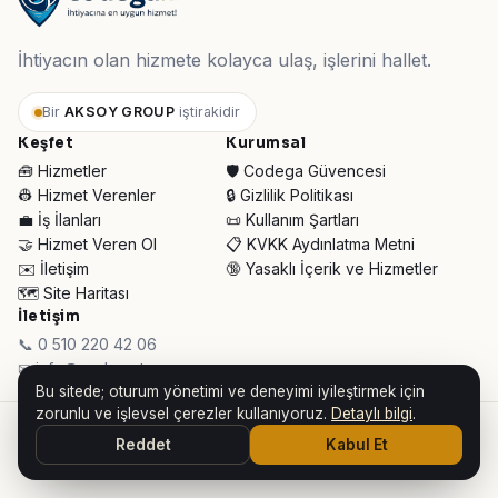
İhtiyacın olan hizmete kolayca ulaş, işlerini hallet.
Bir
AKSOY GROUP
iştirakidir
Keşfet
Kurumsal
🧰 Hizmetler
🛡️ Codega Güvencesi
👷 Hizmet Verenler
🔒 Gizlilik Politikası
💼 İş İlanları
📜 Kullanım Şartları
🤝 Hizmet Veren Ol
📋 KVKK Aydınlatma Metni
✉️ İletişim
🔞 Yasaklı İçerik ve Hizmetler
🗺️ Site Haritası
İletişim
📞 0 510 220 42 06
✉ info@codega.tr
Bu sitede; oturum yönetimi ve deneyimi iyileştirmek için
zorunlu ve işlevsel çerezler kullanıyoruz.
Detaylı bilgi
.
© 2026 Codega Hizmet Pazaryeri ·
AKSOY GROUP iştirakidir
Reddet
Kabul Et
👥 Toplam Ziyaretçi:
30.789
· Bugün:
159