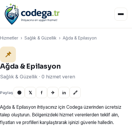
Hizmetler
›
Sağlık & Güzellik
›
Ağda & Epilasyon
📌
Ağda & Epilasyon
Sağlık & Güzellik · 0 hizmet veren
🟢
𝕏
f
✈
in
🔗
Paylaş
Ağda & Epilasyon ihtiyacınız için Codega üzerinden ücretsiz
talep oluşturun. Bölgenizdeki hizmet verenlerden teklif alın,
fiyatları ve profilleri karşılaştırarak işinizi güvenle halledin.