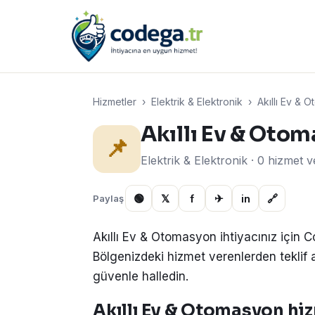
Hizmetler
›
Elektrik & Elektronik
›
Akıllı Ev & 
Akıllı Ev & Oto
📌
Elektrik & Elektronik · 0 hizmet 
🟢
𝕏
f
✈
in
🔗
Paylaş
Akıllı Ev & Otomasyon ihtiyacınız için 
Bölgenizdeki hizmet verenlerden teklif alın
güvenle halledin.
Akıllı Ev & Otomasyon hizm