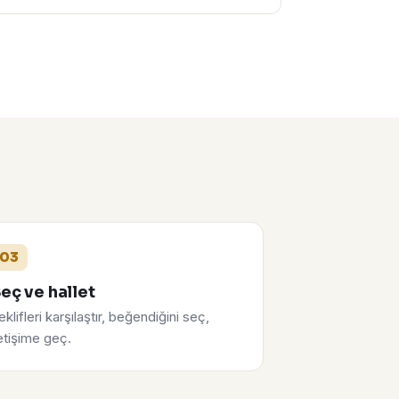
03
eç ve hallet
eklifleri karşılaştır, beğendiğini seç,
letişime geç.