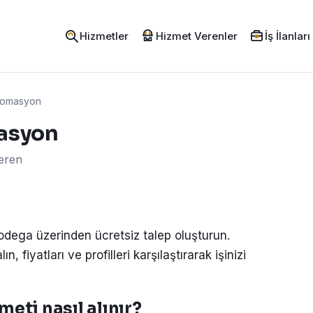
Hizmetler
Hizmet Verenler
İş İlanları
Otomasyon
masyon
veren
Codega üzerinden ücretsiz talep oluşturun.
, fiyatları ve profilleri karşılaştırarak işinizi
eti nasıl alınır?