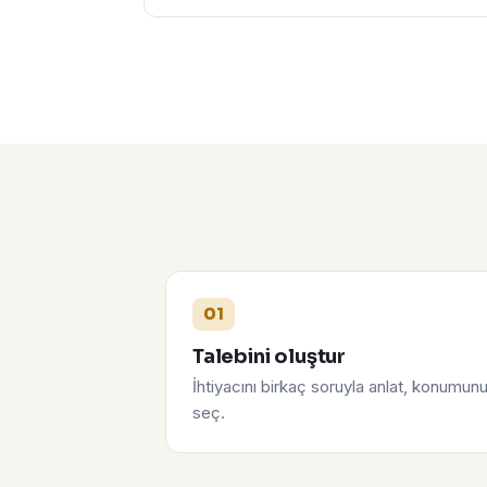
01
Talebini oluştur
İhtiyacını birkaç soruyla anlat, konumun
seç.