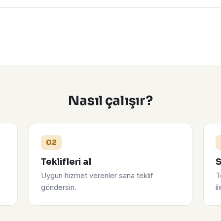
Nasıl çalışır?
02
Teklifleri al
S
u
Uygun hizmet verenler sana teklif
T
göndersin.
i