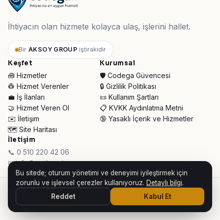
İhtiyacın olan hizmete kolayca ulaş, işlerini hallet.
Bir
AKSOY GROUP
iştirakidir
Keşfet
Kurumsal
🧰 Hizmetler
🛡️ Codega Güvencesi
👷 Hizmet Verenler
🔒 Gizlilik Politikası
💼 İş İlanları
📜 Kullanım Şartları
🤝 Hizmet Veren Ol
📋 KVKK Aydınlatma Metni
✉️ İletişim
🔞 Yasaklı İçerik ve Hizmetler
🗺️ Site Haritası
İletişim
📞 0 510 220 42 06
✉ info@codega.tr
Bu sitede; oturum yönetimi ve deneyimi iyileştirmek için
zorunlu ve işlevsel çerezler kullanıyoruz.
Detaylı bilgi
.
© 2026 Codega Hizmet Pazaryeri ·
AKSOY GROUP iştirakidir
Reddet
Kabul Et
👥 Toplam Ziyaretçi:
34.343
· Bugün:
695