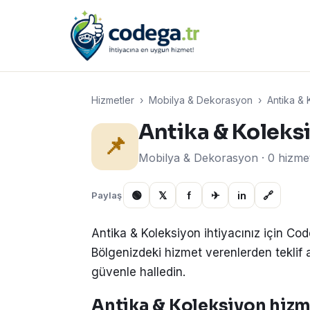
Hizmetler
›
Mobilya & Dekorasyon
›
Antika & 
Antika & Koleks
📌
Mobilya & Dekorasyon · 0 hizme
🟢
𝕏
f
✈
in
🔗
Paylaş
Antika & Koleksiyon ihtiyacınız için Co
Bölgenizdeki hizmet verenlerden teklif alın
güvenle halledin.
Antika & Koleksiyon hizme