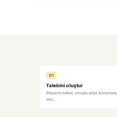
01
Talebini oluştur
İhtiyacını birkaç soruyla anlat, konumun
seç.