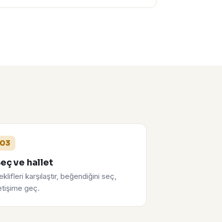
03
eç ve hallet
eklifleri karşılaştır, beğendiğini seç,
letişime geç.