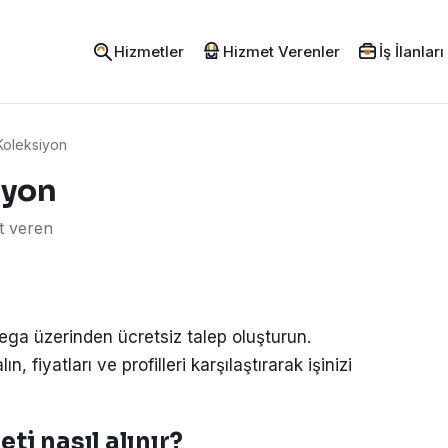
Hizmetler
Hizmet Verenler
İş İlanları
Koleksiyon
iyon
t veren
dega üzerinden ücretsiz talep oluşturun.
, fiyatları ve profilleri karşılaştırarak işinizi
ti nasıl alınır?