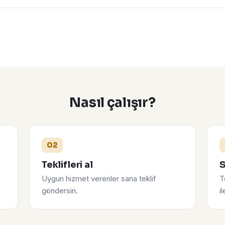
Nasıl çalışır?
02
Teklifleri al
S
u
Uygun hizmet verenler sana teklif
T
göndersin.
i