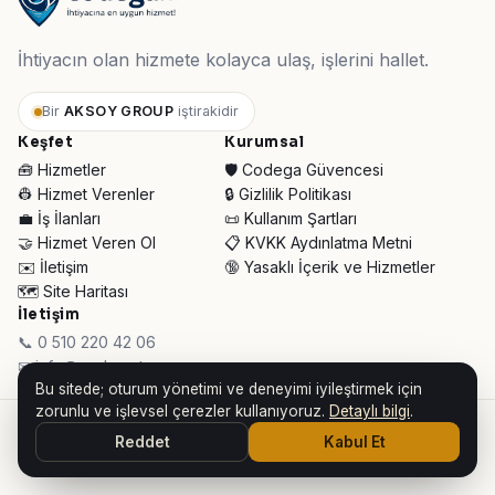
İhtiyacın olan hizmete kolayca ulaş, işlerini hallet.
Bir
AKSOY GROUP
iştirakidir
Keşfet
Kurumsal
🧰 Hizmetler
🛡️ Codega Güvencesi
👷 Hizmet Verenler
🔒 Gizlilik Politikası
💼 İş İlanları
📜 Kullanım Şartları
🤝 Hizmet Veren Ol
📋 KVKK Aydınlatma Metni
✉️ İletişim
🔞 Yasaklı İçerik ve Hizmetler
🗺️ Site Haritası
İletişim
📞 0 510 220 42 06
✉ info@codega.tr
Bu sitede; oturum yönetimi ve deneyimi iyileştirmek için
zorunlu ve işlevsel çerezler kullanıyoruz.
Detaylı bilgi
.
© 2026 Codega Hizmet Pazaryeri ·
AKSOY GROUP iştirakidir
Reddet
Kabul Et
👥 Toplam Ziyaretçi:
30.946
· Bugün:
125