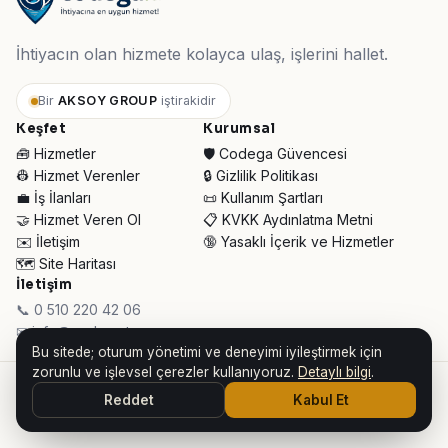
İhtiyacın olan hizmete kolayca ulaş, işlerini hallet.
Bir
AKSOY GROUP
iştirakidir
Keşfet
Kurumsal
🧰 Hizmetler
🛡️ Codega Güvencesi
👷 Hizmet Verenler
🔒 Gizlilik Politikası
💼 İş İlanları
📜 Kullanım Şartları
🤝 Hizmet Veren Ol
📋 KVKK Aydınlatma Metni
✉️ İletişim
🔞 Yasaklı İçerik ve Hizmetler
🗺️ Site Haritası
İletişim
📞 0 510 220 42 06
✉ info@codega.tr
Bu sitede; oturum yönetimi ve deneyimi iyileştirmek için
zorunlu ve işlevsel çerezler kullanıyoruz.
Detaylı bilgi
.
© 2026 Codega Hizmet Pazaryeri ·
AKSOY GROUP iştirakidir
Reddet
Kabul Et
👥 Toplam Ziyaretçi:
34.372
· Bugün:
724