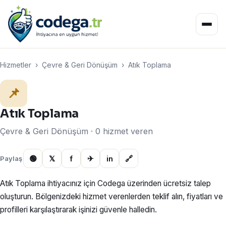
Hizmetler
›
Çevre & Geri Dönüşüm
›
Atık Toplama
📌
Atık Toplama
Çevre & Geri Dönüşüm · 0 hizmet veren
🟢
𝕏
f
✈
in
🔗
Paylaş
Atık Toplama ihtiyacınız için Codega üzerinden ücretsiz talep
oluşturun. Bölgenizdeki hizmet verenlerden teklif alın, fiyatları ve
profilleri karşılaştırarak işinizi güvenle halledin.