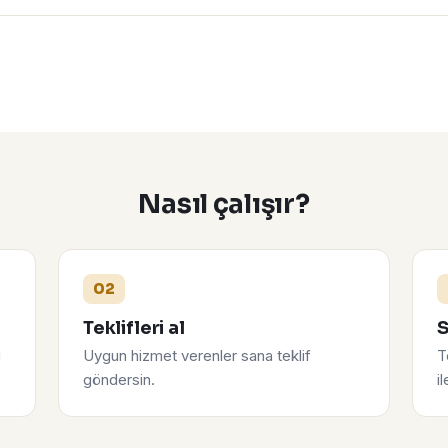
Nasıl çalışır?
02
Teklifleri al
S
u
Uygun hizmet verenler sana teklif
T
göndersin.
i