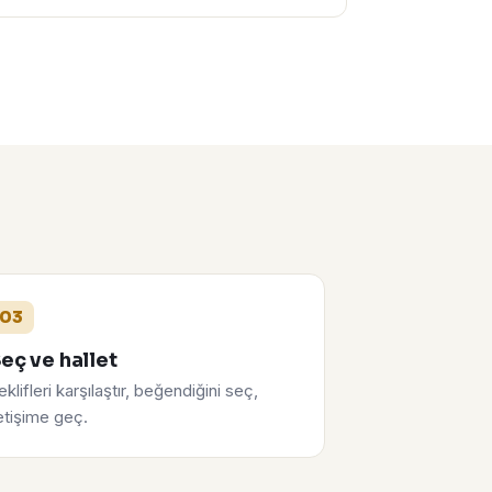
03
eç ve hallet
eklifleri karşılaştır, beğendiğini seç,
letişime geç.