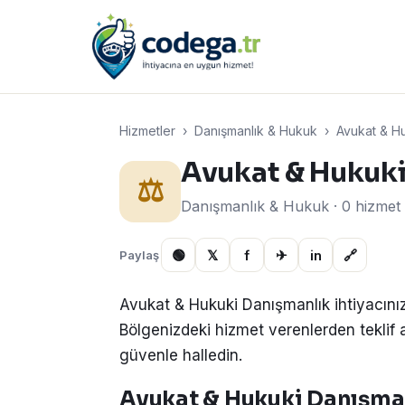
Hizmetler
›
Danışmanlık & Hukuk
›
Avukat & Hu
Avukat & Hukuk
⚖️
Danışmanlık & Hukuk · 0 hizmet
🟢
𝕏
f
✈
in
🔗
Paylaş
Avukat & Hukuki Danışmanlık ihtiyacınız
Bölgenizdeki hizmet verenlerden teklif alın
güvenle halledin.
Avukat & Hukuki Danışmanl