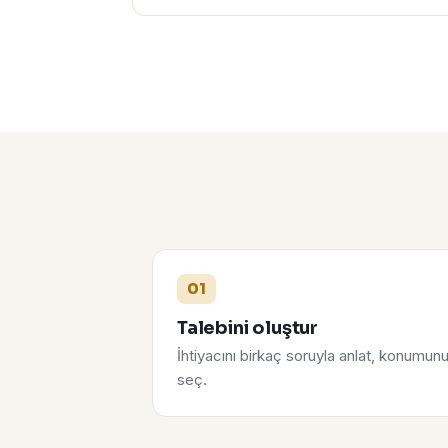
01
Talebini oluştur
İhtiyacını birkaç soruyla anlat, konumun
seç.