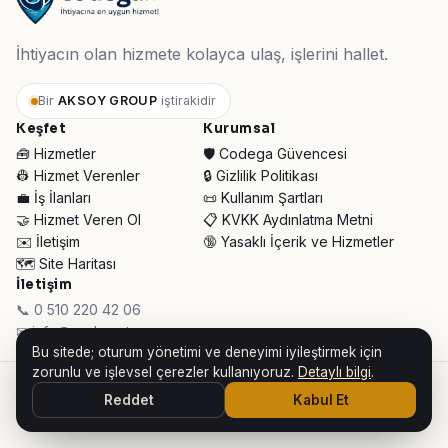
İhtiyacın olan hizmete kolayca ulaş, işlerini hallet.
Bir
AKSOY GROUP
iştirakidir
Keşfet
Kurumsal
🧰 Hizmetler
🛡️ Codega Güvencesi
👷 Hizmet Verenler
🔒 Gizlilik Politikası
💼 İş İlanları
📜 Kullanım Şartları
🤝 Hizmet Veren Ol
📋 KVKK Aydınlatma Metni
✉️ İletişim
🔞 Yasaklı İçerik ve Hizmetler
🗺️ Site Haritası
İletişim
📞 0 510 220 42 06
✉ info@codega.tr
Bu sitede; oturum yönetimi ve deneyimi iyileştirmek için
zorunlu ve işlevsel çerezler kullanıyoruz.
Detaylı bilgi
.
© 2026 Codega Hizmet Pazaryeri ·
AKSOY GROUP iştirakidir
Reddet
Kabul Et
👥 Toplam Ziyaretçi:
33.079
· Bugün:
943