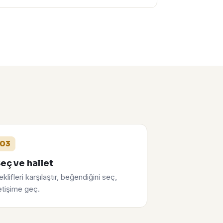
03
eç ve hallet
eklifleri karşılaştır, beğendiğini seç,
letişime geç.