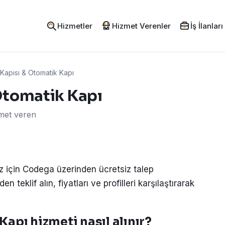
Hizmetler
Hizmet Verenler
İş İlanları
apısı & Otomatik Kapı
Otomatik Kapı
zmet veren
z için Codega üzerinden ücretsiz talep
 teklif alın, fiyatları ve profilleri karşılaştırarak
apı hizmeti nasıl alınır?