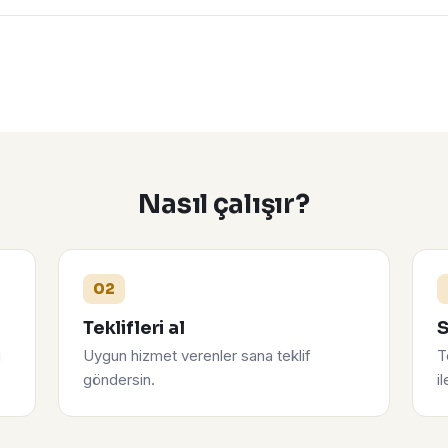
Nasıl çalışır?
02
Teklifleri al
S
u
Uygun hizmet verenler sana teklif
T
göndersin.
i