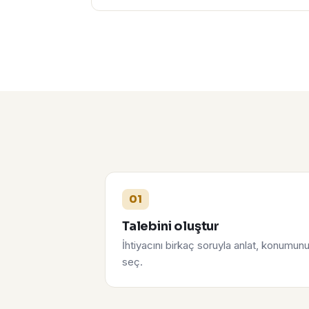
01
Talebini oluştur
İhtiyacını birkaç soruyla anlat, konumun
seç.