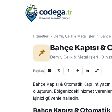
Hizmetler
›
Demir, Çelik & Metal İşleri
›
Bahçe K
Bahçe Kapısı & 
📌
Demir, Çelik & Metal İşleri · 0 hi
🟢
𝕏
f
✈
in
🔗
Paylaş
Bahçe Kapısı & Otomatik Kapı ihtiyacını
oluşturun. Bölgenizdeki hizmet verenlerden
işinizi güvenle halledin.
Bahçe Kapısı & Otomatik K