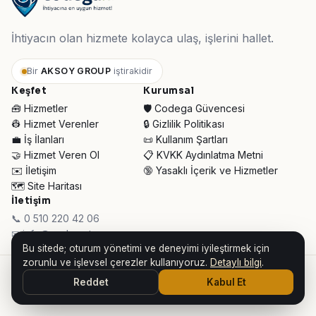
İhtiyacın olan hizmete kolayca ulaş, işlerini hallet.
Bir
AKSOY GROUP
iştirakidir
Keşfet
Kurumsal
🧰 Hizmetler
🛡️ Codega Güvencesi
👷 Hizmet Verenler
🔒 Gizlilik Politikası
💼 İş İlanları
📜 Kullanım Şartları
🤝 Hizmet Veren Ol
📋 KVKK Aydınlatma Metni
✉️ İletişim
🔞 Yasaklı İçerik ve Hizmetler
🗺️ Site Haritası
İletişim
📞 0 510 220 42 06
✉ info@codega.tr
Bu sitede; oturum yönetimi ve deneyimi iyileştirmek için
zorunlu ve işlevsel çerezler kullanıyoruz.
Detaylı bilgi
.
© 2026 Codega Hizmet Pazaryeri ·
AKSOY GROUP iştirakidir
Reddet
Kabul Et
👥 Toplam Ziyaretçi:
34.966
· Bugün:
441