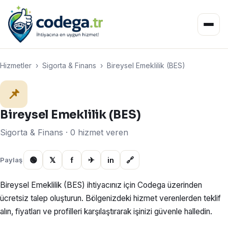
Hizmetler
›
Sigorta & Finans
›
Bireysel Emeklilik (BES)
📌
Bireysel Emeklilik (BES)
Sigorta & Finans · 0 hizmet veren
🟢
𝕏
f
✈
in
🔗
Paylaş
Bireysel Emeklilik (BES) ihtiyacınız için Codega üzerinden
ücretsiz talep oluşturun. Bölgenizdeki hizmet verenlerden teklif
alın, fiyatları ve profilleri karşılaştırarak işinizi güvenle halledin.