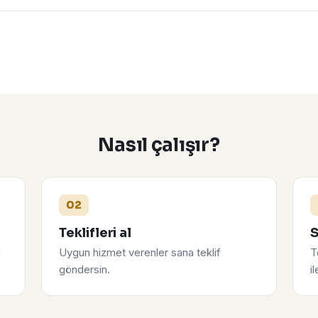
Nasıl çalışır?
02
Teklifleri al
S
u
Uygun hizmet verenler sana teklif
T
göndersin.
i