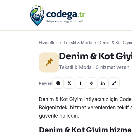
Hizmetler
›
Tekstil & Moda
›
Denim & Kot Giyi
Denim & Kot Gi
📌
Tekstil & Moda · 0 hizmet veren
🟢
𝕏
f
✈
in
🔗
Paylaş
Denim & Kot Giyim ihtiyacınız için Code
Bölgenizdeki hizmet verenlerden teklif alın
güvenle halledin.
Denim & Kot Giyim hizmeti