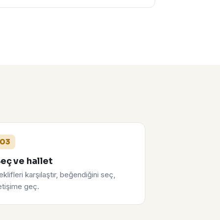
03
eç ve hallet
eklifleri karşılaştır, beğendiğini seç,
letişime geç.