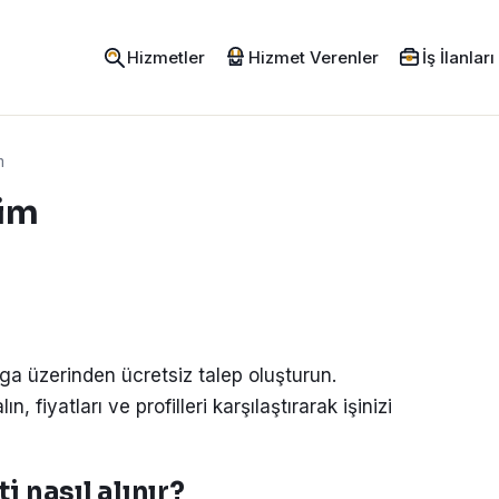
Hizmetler
Hizmet Verenler
İş İlanları
m
yim
ga üzerinden ücretsiz talep oluşturun.
, fiyatları ve profilleri karşılaştırarak işinizi
 nasıl alınır?