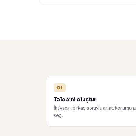
01
Talebini oluştur
İhtiyacını birkaç soruyla anlat, konumun
seç.