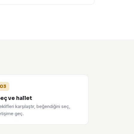
03
eç ve hallet
eklifleri karşılaştır, beğendiğini seç,
letişime geç.