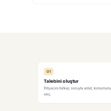
01
Talebini oluştur
İhtiyacını birkaç soruyla anlat, konumun
seç.