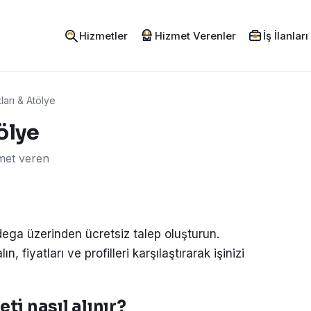
Hizmetler
Hizmet Verenler
İş İlanları
ları & Atölye
ölye
zmet veren
odega üzerinden ücretsiz talep oluşturun.
, fiyatları ve profilleri karşılaştırarak işinizi
ti nasıl alınır?