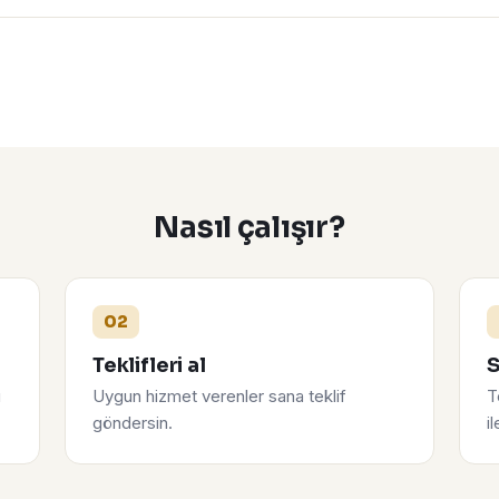
Nasıl çalışır?
02
Teklifleri al
S
u
Uygun hizmet verenler sana teklif
T
göndersin.
i