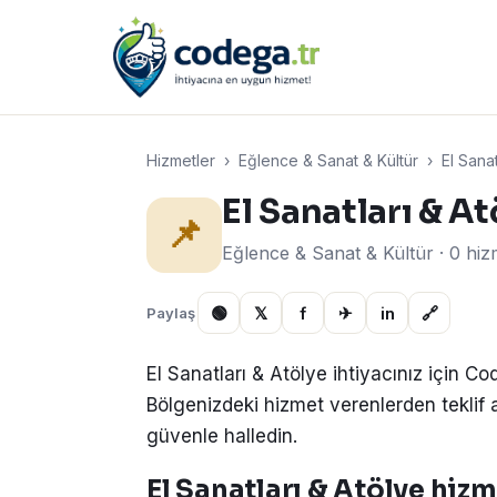
Hizmetler
›
Eğlence & Sanat & Kültür
›
El Sanat
El Sanatları & At
📌
Eğlence & Sanat & Kültür · 0 hi
🟢
𝕏
f
✈
in
🔗
Paylaş
El Sanatları & Atölye ihtiyacınız için C
Bölgenizdeki hizmet verenlerden teklif alın
güvenle halledin.
El Sanatları & Atölye hizme