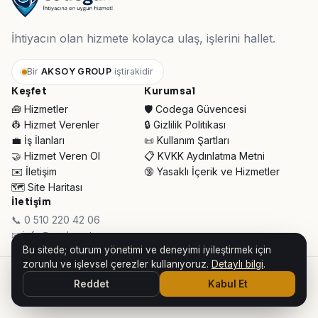
İhtiyacın olan hizmete kolayca ulaş, işlerini hallet.
Bir
AKSOY GROUP
iştirakidir
Keşfet
Kurumsal
🧰 Hizmetler
🛡️ Codega Güvencesi
👷 Hizmet Verenler
🔒 Gizlilik Politikası
💼 İş İlanları
📜 Kullanım Şartları
🤝 Hizmet Veren Ol
📋 KVKK Aydınlatma Metni
✉️ İletişim
🔞 Yasaklı İçerik ve Hizmetler
🗺️ Site Haritası
İletişim
📞 0 510 220 42 06
✉ info@codega.tr
Bu sitede; oturum yönetimi ve deneyimi iyileştirmek için
zorunlu ve işlevsel çerezler kullanıyoruz.
Detaylı bilgi
.
© 2026 Codega Hizmet Pazaryeri ·
AKSOY GROUP iştirakidir
Reddet
Kabul Et
👥 Toplam Ziyaretçi:
30.970
· Bugün:
149