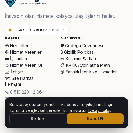
İhtiyacın olan hizmete kolayca ulaş, işlerini hallet.
Bir
AKSOY GROUP
iştirakidir
Keşfet
Kurumsal
🧰 Hizmetler
🛡️ Codega Güvencesi
👷 Hizmet Verenler
🔒 Gizlilik Politikası
💼 İş İlanları
📜 Kullanım Şartları
🤝 Hizmet Veren Ol
📋 KVKK Aydınlatma Metni
✉️ İletişim
🔞 Yasaklı İçerik ve Hizmetler
🗺️ Site Haritası
İletişim
📞 0 510 220 42 06
✉ info@codega.tr
Bu sitede; oturum yönetimi ve deneyimi iyileştirmek için
zorunlu ve işlevsel çerezler kullanıyoruz.
Detaylı bilgi
.
© 2026 Codega Hizmet Pazaryeri ·
AKSOY GROUP iştirakidir
Reddet
Kabul Et
👥 Toplam Ziyaretçi:
32.891
· Bugün:
755