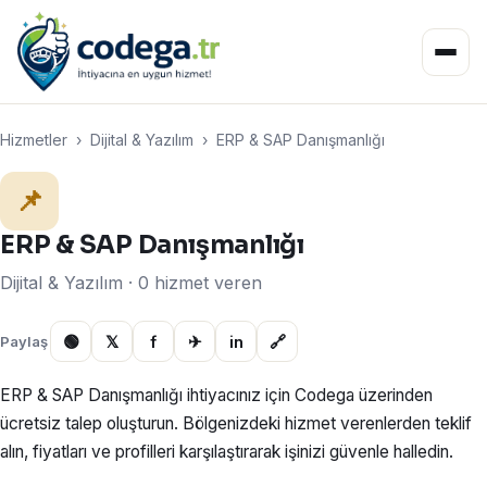
Hizmetler
›
Dijital & Yazılım
›
ERP & SAP Danışmanlığı
📌
ERP & SAP Danışmanlığı
Dijital & Yazılım · 0 hizmet veren
🟢
𝕏
f
✈
in
🔗
Paylaş
ERP & SAP Danışmanlığı ihtiyacınız için Codega üzerinden
ücretsiz talep oluşturun. Bölgenizdeki hizmet verenlerden teklif
alın, fiyatları ve profilleri karşılaştırarak işinizi güvenle halledin.