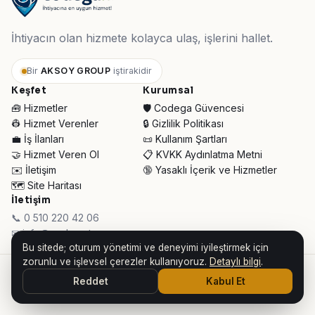
İhtiyacın olan hizmete kolayca ulaş, işlerini hallet.
Bir
AKSOY GROUP
iştirakidir
Keşfet
Kurumsal
🧰 Hizmetler
🛡️ Codega Güvencesi
👷 Hizmet Verenler
🔒 Gizlilik Politikası
💼 İş İlanları
📜 Kullanım Şartları
🤝 Hizmet Veren Ol
📋 KVKK Aydınlatma Metni
✉️ İletişim
🔞 Yasaklı İçerik ve Hizmetler
🗺️ Site Haritası
İletişim
📞 0 510 220 42 06
✉ info@codega.tr
Bu sitede; oturum yönetimi ve deneyimi iyileştirmek için
zorunlu ve işlevsel çerezler kullanıyoruz.
Detaylı bilgi
.
© 2026 Codega Hizmet Pazaryeri ·
AKSOY GROUP iştirakidir
Reddet
Kabul Et
👥 Toplam Ziyaretçi:
34.376
· Bugün:
728