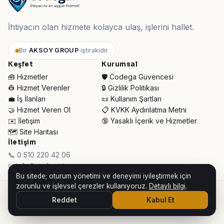
İhtiyacın olan hizmete kolayca ulaş, işlerini hallet.
Bir
AKSOY GROUP
iştirakidir
Keşfet
Kurumsal
🧰 Hizmetler
🛡️ Codega Güvencesi
👷 Hizmet Verenler
🔒 Gizlilik Politikası
💼 İş İlanları
📜 Kullanım Şartları
🤝 Hizmet Veren Ol
📋 KVKK Aydınlatma Metni
✉️ İletişim
🔞 Yasaklı İçerik ve Hizmetler
🗺️ Site Haritası
İletişim
📞 0 510 220 42 06
✉ info@codega.tr
Bu sitede; oturum yönetimi ve deneyimi iyileştirmek için
zorunlu ve işlevsel çerezler kullanıyoruz.
Detaylı bilgi
.
© 2026 Codega Hizmet Pazaryeri ·
AKSOY GROUP iştirakidir
Reddet
Kabul Et
👥 Toplam Ziyaretçi:
30.933
· Bugün:
112