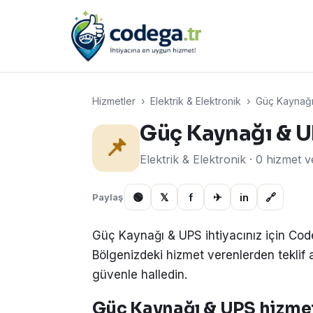
Hizmetler
›
Elektrik & Elektronik
›
Güç Kaynağı
Güç Kaynağı & 
📌
Elektrik & Elektronik · 0 hizmet 
🟢
𝕏
f
✈
in
🔗
Paylaş
Güç Kaynağı & UPS ihtiyacınız için Cod
Bölgenizdeki hizmet verenlerden teklif alın
güvenle halledin.
Güç Kaynağı & UPS hizmeti