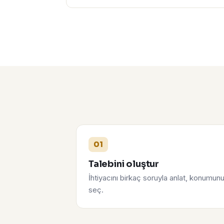
01
Talebini oluştur
İhtiyacını birkaç soruyla anlat, konumun
seç.