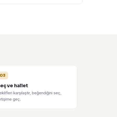
03
eç ve hallet
eklifleri karşılaştır, beğendiğini seç,
letişime geç.