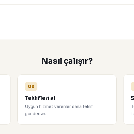
Nasıl çalışır?
02
Teklifleri al
S
u
Uygun hizmet verenler sana teklif
T
göndersin.
i