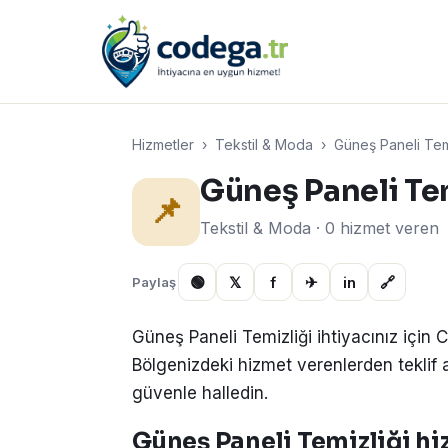
Hizmetler
›
Tekstil & Moda
›
Güneş Paneli Temi
Güneş Paneli Te
📌
Tekstil & Moda · 0 hizmet veren
🟢
𝕏
f
✈
in
🔗
Paylaş
Güneş Paneli Temizliği ihtiyacınız için
Bölgenizdeki hizmet verenlerden teklif alın
güvenle halledin.
Güneş Paneli Temizliği hiz