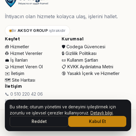
İhtiyacın olan hizmete kolayca ulaş, işlerini hallet.
Bir
AKSOY GROUP
iştirakidir
Keşfet
Kurumsal
🧰 Hizmetler
🛡️ Codega Güvencesi
👷 Hizmet Verenler
🔒 Gizlilik Politikası
💼 İş İlanları
📜 Kullanım Şartları
🤝 Hizmet Veren Ol
📋 KVKK Aydınlatma Metni
✉️ İletişim
🔞 Yasaklı İçerik ve Hizmetler
🗺️ Site Haritası
İletişim
📞 0 510 220 42 06
✉ info@codega.tr
Bu sitede; oturum yönetimi ve deneyimi iyileştirmek için
zorunlu ve işlevsel çerezler kullanıyoruz.
Detaylı bilgi
.
© 2026 Codega Hizmet Pazaryeri ·
AKSOY GROUP iştirakidir
Reddet
Kabul Et
👥 Toplam Ziyaretçi:
33.093
· Bugün:
957