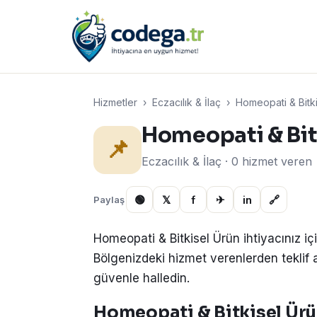
Hizmetler
›
Eczacılık & İlaç
›
Homeopati & Bitki
Homeopati & Bit
📌
Eczacılık & İlaç · 0 hizmet veren
🟢
𝕏
f
✈
in
🔗
Paylaş
Homeopati & Bitkisel Ürün ihtiyacınız i
Bölgenizdeki hizmet verenlerden teklif alın
güvenle halledin.
Homeopati & Bitkisel Ürün