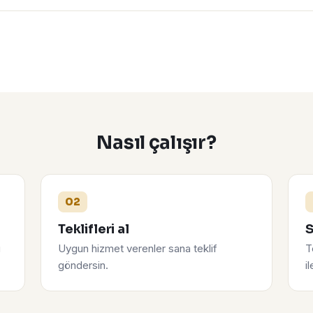
Nasıl çalışır?
02
Teklifleri al
S
u
Uygun hizmet verenler sana teklif
T
göndersin.
i