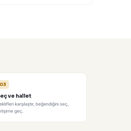
03
eç ve hallet
eklifleri karşılaştır, beğendiğini seç,
letişime geç.