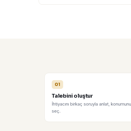
01
Talebini oluştur
İhtiyacını birkaç soruyla anlat, konumun
seç.