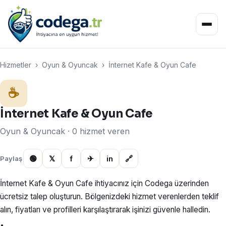
Hizmetler
›
Oyun & Oyuncak
›
İnternet Kafe & Oyun Cafe
☕
İnternet Kafe & Oyun Cafe
Oyun & Oyuncak · 0 hizmet veren
🟢
𝕏
f
✈
in
🔗
Paylaş
İnternet Kafe & Oyun Cafe ihtiyacınız için Codega üzerinden
ücretsiz talep oluşturun. Bölgenizdeki hizmet verenlerden teklif
alın, fiyatları ve profilleri karşılaştırarak işinizi güvenle halledin.