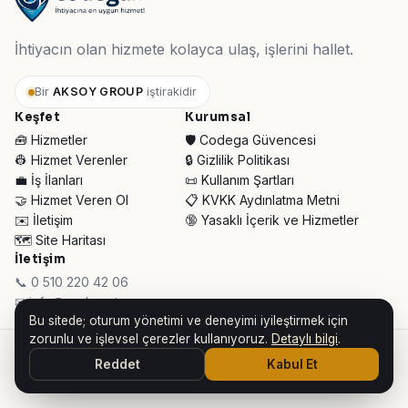
İhtiyacın olan hizmete kolayca ulaş, işlerini hallet.
Bir
AKSOY GROUP
iştirakidir
Keşfet
Kurumsal
🧰 Hizmetler
🛡️ Codega Güvencesi
👷 Hizmet Verenler
🔒 Gizlilik Politikası
💼 İş İlanları
📜 Kullanım Şartları
🤝 Hizmet Veren Ol
📋 KVKK Aydınlatma Metni
✉️ İletişim
🔞 Yasaklı İçerik ve Hizmetler
🗺️ Site Haritası
İletişim
📞 0 510 220 42 06
✉ info@codega.tr
Bu sitede; oturum yönetimi ve deneyimi iyileştirmek için
zorunlu ve işlevsel çerezler kullanıyoruz.
Detaylı bilgi
.
© 2026 Codega Hizmet Pazaryeri ·
AKSOY GROUP iştirakidir
Reddet
Kabul Et
👥 Toplam Ziyaretçi:
33.949
· Bugün:
301