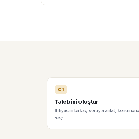
01
Talebini oluştur
İhtiyacını birkaç soruyla anlat, konumun
seç.