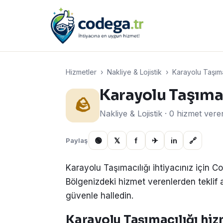
Hizmetler
›
Nakliye & Lojistik
›
Karayolu Taşıma
Karayolu Taşıma
🪨
Nakliye & Lojistik · 0 hizmet vere
🟢
𝕏
f
✈
in
🔗
Paylaş
Karayolu Taşımacılığı ihtiyacınız için C
Bölgenizdeki hizmet verenlerden teklif alın
güvenle halledin.
Karayolu Taşımacılığı hizm