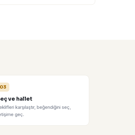
03
eç ve hallet
eklifleri karşılaştır, beğendiğini seç,
letişime geç.