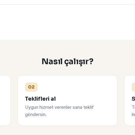
Nasıl çalışır?
02
Teklifleri al
S
u
Uygun hizmet verenler sana teklif
T
göndersin.
i