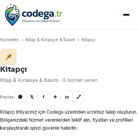
Hizmetler
›
Kitap & Kırtasiye & Basım
›
Kitapçı
📌
Kitapçı
Kitap & Kırtasiye & Basım · 0 hizmet veren
🟢
𝕏
f
✈
in
🔗
Paylaş
Kitapçı ihtiyacınız için Codega üzerinden ücretsiz talep oluşturun.
Bölgenizdeki hizmet verenlerden teklif alın, fiyatları ve profilleri
karşılaştırarak işinizi güvenle halledin.