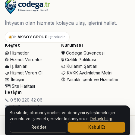
İhtiyacın olan hizmete kolayca ulaş, işlerini hallet.
Bir
AKSOY GROUP
iştirakidir
Keşfet
Kurumsal
🧰 Hizmetler
🛡️ Codega Güvencesi
👷 Hizmet Verenler
🔒 Gizlilik Politikası
💼 İş İlanları
📜 Kullanım Şartları
🤝 Hizmet Veren Ol
📋 KVKK Aydınlatma Metni
✉️ İletişim
🔞 Yasaklı İçerik ve Hizmetler
🗺️ Site Haritası
İletişim
📞 0 510 220 42 06
✉ info@codega.tr
Bu sitede; oturum yönetimi ve deneyimi iyileştirmek için
zorunlu ve işlevsel çerezler kullanıyoruz.
Detaylı bilgi
.
© 2026 Codega Hizmet Pazaryeri ·
AKSOY GROUP iştirakidir
Reddet
Kabul Et
👥 Toplam Ziyaretçi:
34.241
· Bugün:
593