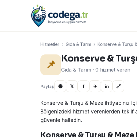
Hizmetler
›
Gıda & Tarım
›
Konserve & Turşu 
Konserve & Turş
📌
Gıda & Tarım · 0 hizmet veren
🟢
𝕏
f
✈
in
🔗
Paylaş
Konserve & Turşu & Meze ihtiyacınız iç
Bölgenizdeki hizmet verenlerden teklif alın
güvenle halledin.
Konserve & Turşu & Meze h