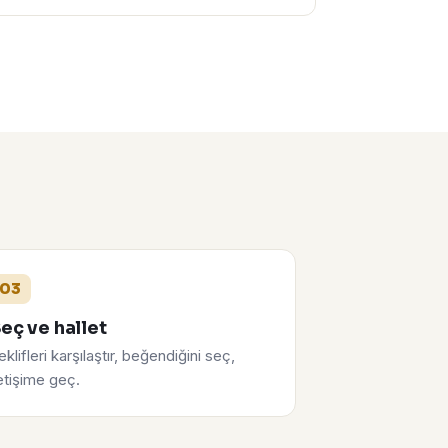
03
eç ve hallet
eklifleri karşılaştır, beğendiğini seç,
letişime geç.