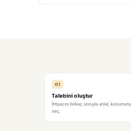
01
Talebini oluştur
İhtiyacını birkaç soruyla anlat, konumun
seç.