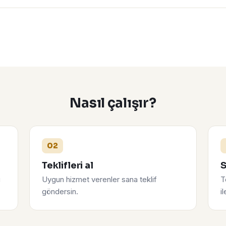
Nasıl çalışır?
02
Teklifleri al
S
u
Uygun hizmet verenler sana teklif
T
göndersin.
i