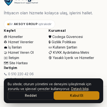
İhtiyacın olan hizmete kolayca ulaş, işlerini hallet.
Bir
AKSOY GROUP
iştirakidir
Keşfet
Kurumsal
🧰 Hizmetler
🛡️ Codega Güvencesi
👷 Hizmet Verenler
🔒 Gizlilik Politikası
💼 İş İlanları
📜 Kullanım Şartları
🤝 Hizmet Veren Ol
📋 KVKK Aydınlatma Metni
✉️ İletişim
🔞 Yasaklı İçerik ve Hizmetler
🗺️ Site Haritası
İletişim
📞 0 510 220 42 06
✉ info@codega.tr
Bu sitede; oturum yönetimi ve deneyimi iyileştirmek için
zorunlu ve işlevsel çerezler kullanıyoruz.
Detaylı bilgi
.
© 2026 Codega Hizmet Pazaryeri ·
AKSOY GROUP iştirakidir
Reddet
Kabul Et
👥 Toplam Ziyaretçi:
34.017
· Bugün:
369