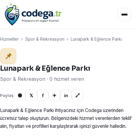
Hizmetler
›
Spor & Rekreasyon
›
Lunapark & Eğlence Parkı
📌
Lunapark & Eğlence Parkı
Spor & Rekreasyon · 0 hizmet veren
🟢
𝕏
f
✈
in
🔗
Paylaş
Lunapark & Eğlence Parkı ihtiyacınız için Codega üzerinden
ücretsiz talep oluşturun. Bölgenizdeki hizmet verenlerden teklif
alın, fiyatları ve profilleri karşılaştırarak işinizi güvenle halledin.