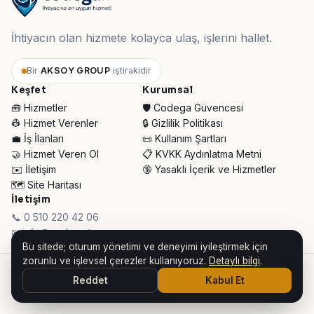
İhtiyacın olan hizmete kolayca ulaş, işlerini hallet.
Bir
AKSOY GROUP
iştirakidir
Keşfet
Kurumsal
🧰 Hizmetler
🛡️ Codega Güvencesi
👷 Hizmet Verenler
🔒 Gizlilik Politikası
💼 İş İlanları
📜 Kullanım Şartları
🤝 Hizmet Veren Ol
📋 KVKK Aydınlatma Metni
✉️ İletişim
🔞 Yasaklı İçerik ve Hizmetler
🗺️ Site Haritası
İletişim
📞 0 510 220 42 06
✉ info@codega.tr
Bu sitede; oturum yönetimi ve deneyimi iyileştirmek için
zorunlu ve işlevsel çerezler kullanıyoruz.
Detaylı bilgi
.
© 2026 Codega Hizmet Pazaryeri ·
AKSOY GROUP iştirakidir
Reddet
Kabul Et
👥 Toplam Ziyaretçi:
34.220
· Bugün:
572