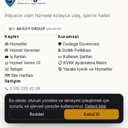
İhtiyacın olan hizmete kolayca ulaş, işlerini hallet.
Bir
AKSOY GROUP
iştirakidir
Keşfet
Kurumsal
🧰 Hizmetler
🛡️ Codega Güvencesi
👷 Hizmet Verenler
🔒 Gizlilik Politikası
💼 İş İlanları
📜 Kullanım Şartları
🤝 Hizmet Veren Ol
📋 KVKK Aydınlatma Metni
✉️ İletişim
🔞 Yasaklı İçerik ve Hizmetler
🗺️ Site Haritası
İletişim
📞 0 510 220 42 06
✉ info@codega.tr
Bu sitede; oturum yönetimi ve deneyimi iyileştirmek için
zorunlu ve işlevsel çerezler kullanıyoruz.
Detaylı bilgi
.
© 2026 Codega Hizmet Pazaryeri ·
AKSOY GROUP iştirakidir
Reddet
Kabul Et
👥 Toplam Ziyaretçi:
30.749
· Bugün:
119