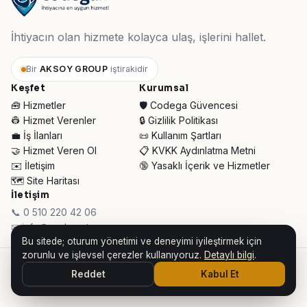
İhtiyacın olan hizmete kolayca ulaş, işlerini hallet.
Bir
AKSOY GROUP
iştirakidir
Keşfet
Kurumsal
🧰 Hizmetler
🛡️ Codega Güvencesi
👷 Hizmet Verenler
🔒 Gizlilik Politikası
💼 İş İlanları
📜 Kullanım Şartları
🤝 Hizmet Veren Ol
📋 KVKK Aydınlatma Metni
✉️ İletişim
🔞 Yasaklı İçerik ve Hizmetler
🗺️ Site Haritası
İletişim
📞 0 510 220 42 06
✉ info@codega.tr
Bu sitede; oturum yönetimi ve deneyimi iyileştirmek için
zorunlu ve işlevsel çerezler kullanıyoruz.
Detaylı bilgi
.
© 2026 Codega Hizmet Pazaryeri ·
AKSOY GROUP iştirakidir
Reddet
Kabul Et
👥 Toplam Ziyaretçi:
32.591
· Bugün:
455