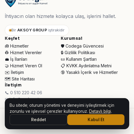
İhtiyacın olan hizmete kolayca ulaş, işlerini hallet.
Bir
AKSOY GROUP
iştirakidir
Keşfet
Kurumsal
🧰 Hizmetler
🛡️ Codega Güvencesi
👷 Hizmet Verenler
🔒 Gizlilik Politikası
💼 İş İlanları
📜 Kullanım Şartları
🤝 Hizmet Veren Ol
📋 KVKK Aydınlatma Metni
✉️ İletişim
🔞 Yasaklı İçerik ve Hizmetler
🗺️ Site Haritası
İletişim
📞 0 510 220 42 06
✉ info@codega.tr
Bu sitede; oturum yönetimi ve deneyimi iyileştirmek için
zorunlu ve işlevsel çerezler kullanıyoruz.
Detaylı bilgi
.
© 2026 Codega Hizmet Pazaryeri ·
AKSOY GROUP iştirakidir
Reddet
Kabul Et
👥 Toplam Ziyaretçi:
33.979
· Bugün:
331