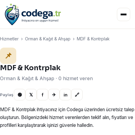
Hizmetler
›
Orman & Kağıt & Ahşap
›
MDF & Kontrplak
📌
MDF & Kontrplak
Orman & Kağıt & Ahşap · 0 hizmet veren
🟢
𝕏
f
✈
in
🔗
Paylaş
MDF & Kontrplak ihtiyacınız için Codega üzerinden ücretsiz talep
oluşturun. Bölgenizdeki hizmet verenlerden teklif alın, fiyatları ve
profilleri karşılaştırarak işinizi güvenle halledin.