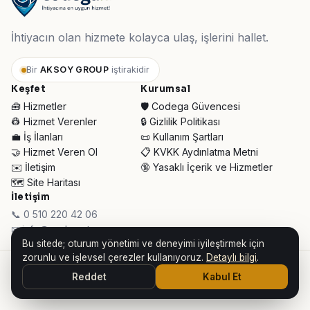
İhtiyacın olan hizmete kolayca ulaş, işlerini hallet.
Bir
AKSOY GROUP
iştirakidir
Keşfet
Kurumsal
🧰 Hizmetler
🛡️ Codega Güvencesi
👷 Hizmet Verenler
🔒 Gizlilik Politikası
💼 İş İlanları
📜 Kullanım Şartları
🤝 Hizmet Veren Ol
📋 KVKK Aydınlatma Metni
✉️ İletişim
🔞 Yasaklı İçerik ve Hizmetler
🗺️ Site Haritası
İletişim
📞 0 510 220 42 06
✉ info@codega.tr
Bu sitede; oturum yönetimi ve deneyimi iyileştirmek için
zorunlu ve işlevsel çerezler kullanıyoruz.
Detaylı bilgi
.
© 2026 Codega Hizmet Pazaryeri ·
AKSOY GROUP iştirakidir
Reddet
Kabul Et
👥 Toplam Ziyaretçi:
32.784
· Bugün:
648