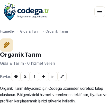
Hizmetler
›
Gıda & Tarım
›
Organik Tarım
🌾
Organik Tarım
Gıda & Tarım · 0 hizmet veren
🟢
𝕏
f
✈
in
🔗
Paylaş
Organik Tarım ihtiyacınız için Codega üzerinden ücretsiz talep
oluşturun. Bölgenizdeki hizmet verenlerden teklif alın, fiyatları ve
profilleri karşılaştırarak işinizi güvenle halledin.