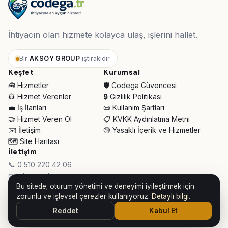
İhtiyacın olan hizmete kolayca ulaş, işlerini hallet.
Bir
AKSOY GROUP
iştirakidir
Keşfet
Kurumsal
🧰 Hizmetler
🛡️ Codega Güvencesi
👷 Hizmet Verenler
🔒 Gizlilik Politikası
💼 İş İlanları
📜 Kullanım Şartları
🤝 Hizmet Veren Ol
📋 KVKK Aydınlatma Metni
✉️ İletişim
🔞 Yasaklı İçerik ve Hizmetler
🗺️ Site Haritası
İletişim
📞 0 510 220 42 06
✉ info@codega.tr
Bu sitede; oturum yönetimi ve deneyimi iyileştirmek için
zorunlu ve işlevsel çerezler kullanıyoruz.
Detaylı bilgi
.
© 2026 Codega Hizmet Pazaryeri ·
AKSOY GROUP iştirakidir
Reddet
Kabul Et
👥 Toplam Ziyaretçi:
30.945
· Bugün:
124