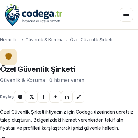
Hizmetler
›
Güvenlik & Koruma
›
Özel Güvenlik Şirketi
🛡️
Özel Güvenlik Şirketi
Güvenlik & Koruma · 0 hizmet veren
🟢
𝕏
f
✈
in
🔗
Paylaş
Özel Güvenlik Şirketi ihtiyacınız için Codega üzerinden ücretsiz
talep oluşturun. Bölgenizdeki hizmet verenlerden teklif alın,
fiyatları ve profilleri karşılaştırarak işinizi güvenle halledin.