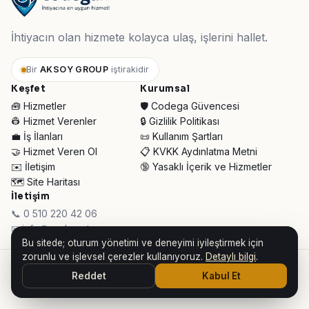
İhtiyacın olan hizmete kolayca ulaş, işlerini hallet.
Bir
AKSOY GROUP
iştirakidir
Keşfet
Kurumsal
🧰 Hizmetler
🛡️ Codega Güvencesi
👷 Hizmet Verenler
🔒 Gizlilik Politikası
💼 İş İlanları
📜 Kullanım Şartları
🤝 Hizmet Veren Ol
📋 KVKK Aydınlatma Metni
✉️ İletişim
🔞 Yasaklı İçerik ve Hizmetler
🗺️ Site Haritası
İletişim
📞 0 510 220 42 06
✉ info@codega.tr
Bu sitede; oturum yönetimi ve deneyimi iyileştirmek için
zorunlu ve işlevsel çerezler kullanıyoruz.
Detaylı bilgi
.
© 2026 Codega Hizmet Pazaryeri ·
AKSOY GROUP iştirakidir
Reddet
Kabul Et
👥 Toplam Ziyaretçi:
33.961
· Bugün:
313