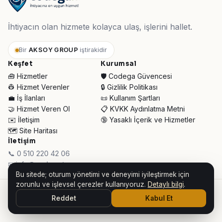
İhtiyacın olan hizmete kolayca ulaş, işlerini hallet.
Bir
AKSOY GROUP
iştirakidir
Keşfet
Kurumsal
🧰 Hizmetler
🛡️ Codega Güvencesi
👷 Hizmet Verenler
🔒 Gizlilik Politikası
💼 İş İlanları
📜 Kullanım Şartları
🤝 Hizmet Veren Ol
📋 KVKK Aydınlatma Metni
✉️ İletişim
🔞 Yasaklı İçerik ve Hizmetler
🗺️ Site Haritası
İletişim
📞 0 510 220 42 06
✉ info@codega.tr
Bu sitede; oturum yönetimi ve deneyimi iyileştirmek için
zorunlu ve işlevsel çerezler kullanıyoruz.
Detaylı bilgi
.
© 2026 Codega Hizmet Pazaryeri ·
AKSOY GROUP iştirakidir
Reddet
Kabul Et
👥 Toplam Ziyaretçi:
30.968
· Bugün:
147