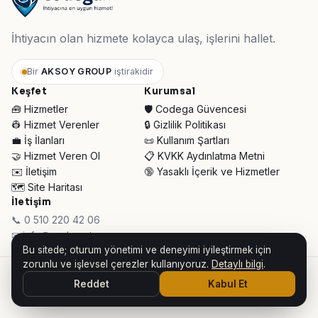
İhtiyacın olan hizmete kolayca ulaş, işlerini hallet.
Bir
AKSOY GROUP
iştirakidir
Keşfet
Kurumsal
🧰 Hizmetler
🛡️ Codega Güvencesi
👷 Hizmet Verenler
🔒 Gizlilik Politikası
💼 İş İlanları
📜 Kullanım Şartları
🤝 Hizmet Veren Ol
📋 KVKK Aydınlatma Metni
✉️ İletişim
🔞 Yasaklı İçerik ve Hizmetler
🗺️ Site Haritası
İletişim
📞 0 510 220 42 06
✉ info@codega.tr
Bu sitede; oturum yönetimi ve deneyimi iyileştirmek için
zorunlu ve işlevsel çerezler kullanıyoruz.
Detaylı bilgi
.
© 2026 Codega Hizmet Pazaryeri ·
AKSOY GROUP iştirakidir
Reddet
Kabul Et
👥 Toplam Ziyaretçi:
30.947
· Bugün:
126