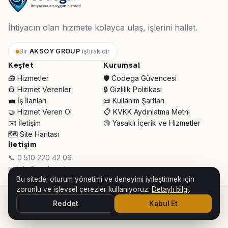
İhtiyacın olan hizmete kolayca ulaş, işlerini hallet.
Bir
AKSOY GROUP
iştirakidir
Keşfet
Kurumsal
🧰 Hizmetler
🛡️ Codega Güvencesi
👷 Hizmet Verenler
🔒 Gizlilik Politikası
💼 İş İlanları
📜 Kullanım Şartları
🤝 Hizmet Veren Ol
📋 KVKK Aydınlatma Metni
✉️ İletişim
🔞 Yasaklı İçerik ve Hizmetler
🗺️ Site Haritası
İletişim
📞 0 510 220 42 06
✉ info@codega.tr
Bu sitede; oturum yönetimi ve deneyimi iyileştirmek için
zorunlu ve işlevsel çerezler kullanıyoruz.
Detaylı bilgi
.
© 2026 Codega Hizmet Pazaryeri ·
AKSOY GROUP iştirakidir
Reddet
Kabul Et
👥 Toplam Ziyaretçi:
33.758
· Bugün:
110