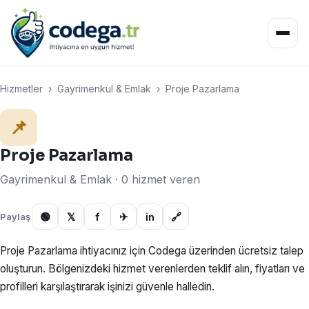
Hizmetler
›
Gayrimenkul & Emlak
›
Proje Pazarlama
📌
Proje Pazarlama
Gayrimenkul & Emlak · 0 hizmet veren
🟢
𝕏
f
✈
in
🔗
Paylaş
Proje Pazarlama ihtiyacınız için Codega üzerinden ücretsiz talep
oluşturun. Bölgenizdeki hizmet verenlerden teklif alın, fiyatları ve
profilleri karşılaştırarak işinizi güvenle halledin.