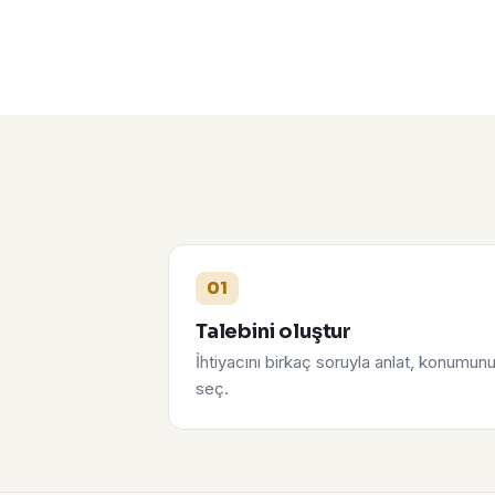
01
Talebini oluştur
İhtiyacını birkaç soruyla anlat, konumun
seç.