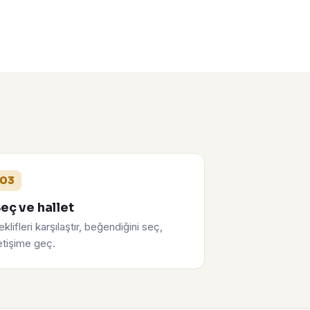
03
eç ve hallet
eklifleri karşılaştır, beğendiğini seç,
letişime geç.