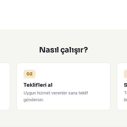
Nasıl çalışır?
02
Teklifleri al
S
u
Uygun hizmet verenler sana teklif
T
göndersin.
i