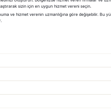
lebinizi oluşturun. Bölgenizde hizmet veren firmalar ve uzman
aştırarak sizin için en uygun hizmet vereni seçin.
numa ve hizmet verenin uzmanlığına göre değişebilir. Bu yüzd
.