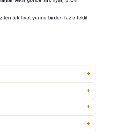
lar teklif göndersin; fiyat, profil,
en tek fiyat yerine birden fazla teklif