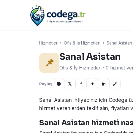
Hizmetler
›
Ofis & İş Hizmetleri
›
Sanal Asistan
Sanal Asistan
📌
Ofis & İş Hizmetleri · 0 hizmet v
🟢
𝕏
f
✈
in
🔗
Paylaş
Sanal Asistan ihtiyacınız için Codega ü
hizmet verenlerden teklif alın, fiyatları v
Sanal Asistan hizmeti nası