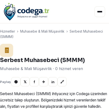
Hizmetler
›
Muhasebe & Mali Müşavirlik
›
Serbest Muhasebeci
(SMMM)
🧾
Serbest Muhasebeci (SMMM)
Muhasebe & Mali Müşavirlik · 0 hizmet veren
🟢
𝕏
f
✈
in
🔗
Paylaş
Serbest Muhasebeci (SMMM) ihtiyacınız için Codega üzerinden
ücretsiz talep oluşturun. Bölgenizdeki hizmet verenlerden teklif
alın, fiyatları ve profilleri karşılaştırarak işinizi güvenle halledin.