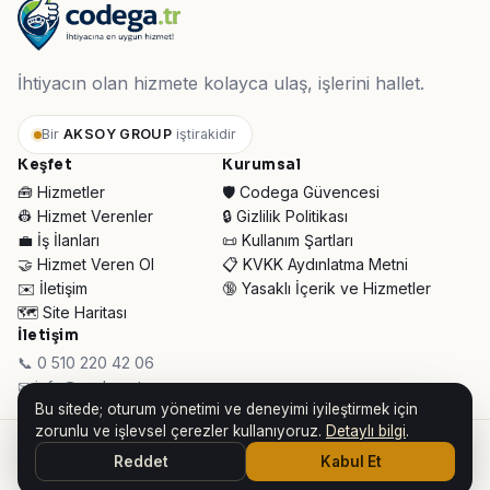
İhtiyacın olan hizmete kolayca ulaş, işlerini hallet.
Bir
AKSOY GROUP
iştirakidir
Keşfet
Kurumsal
🧰 Hizmetler
🛡️ Codega Güvencesi
👷 Hizmet Verenler
🔒 Gizlilik Politikası
💼 İş İlanları
📜 Kullanım Şartları
🤝 Hizmet Veren Ol
📋 KVKK Aydınlatma Metni
✉️ İletişim
🔞 Yasaklı İçerik ve Hizmetler
🗺️ Site Haritası
İletişim
📞 0 510 220 42 06
✉ info@codega.tr
Bu sitede; oturum yönetimi ve deneyimi iyileştirmek için
zorunlu ve işlevsel çerezler kullanıyoruz.
Detaylı bilgi
.
© 2026 Codega Hizmet Pazaryeri ·
AKSOY GROUP iştirakidir
Reddet
Kabul Et
👥 Toplam Ziyaretçi:
30.948
· Bugün:
127