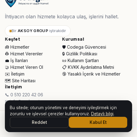
İhtiyacın olan hizmete kolayca ulaş, işlerini hallet.
Bir
AKSOY GROUP
iştirakidir
Keşfet
Kurumsal
🧰 Hizmetler
🛡️ Codega Güvencesi
👷 Hizmet Verenler
🔒 Gizlilik Politikası
💼 İş İlanları
📜 Kullanım Şartları
🤝 Hizmet Veren Ol
📋 KVKK Aydınlatma Metni
✉️ İletişim
🔞 Yasaklı İçerik ve Hizmetler
🗺️ Site Haritası
İletişim
📞 0 510 220 42 06
✉ info@codega.tr
Bu sitede; oturum yönetimi ve deneyimi iyileştirmek için
zorunlu ve işlevsel çerezler kullanıyoruz.
Detaylı bilgi
.
© 2026 Codega Hizmet Pazaryeri ·
AKSOY GROUP iştirakidir
Reddet
Kabul Et
👥 Toplam Ziyaretçi:
30.765
· Bugün:
135