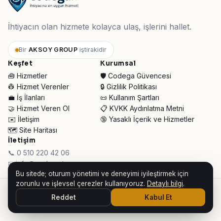
İhtiyacın olan hizmete kolayca ulaş, işlerini hallet.
Bir
AKSOY GROUP
iştirakidir
Keşfet
Kurumsal
🧰 Hizmetler
🛡️ Codega Güvencesi
👷 Hizmet Verenler
🔒 Gizlilik Politikası
💼 İş İlanları
📜 Kullanım Şartları
🤝 Hizmet Veren Ol
📋 KVKK Aydınlatma Metni
✉️ İletişim
🔞 Yasaklı İçerik ve Hizmetler
🗺️ Site Haritası
İletişim
📞 0 510 220 42 06
✉ info@codega.tr
Bu sitede; oturum yönetimi ve deneyimi iyileştirmek için
zorunlu ve işlevsel çerezler kullanıyoruz.
Detaylı bilgi
.
© 2026 Codega Hizmet Pazaryeri ·
AKSOY GROUP iştirakidir
Reddet
Kabul Et
👥 Toplam Ziyaretçi:
32.498
· Bugün:
362