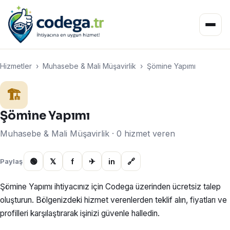
Hizmetler
›
Muhasebe & Mali Müşavirlik
›
Şömine Yapımı
🏗️
Şömine Yapımı
Muhasebe & Mali Müşavirlik · 0 hizmet veren
🟢
𝕏
f
✈
in
🔗
Paylaş
Şömine Yapımı ihtiyacınız için Codega üzerinden ücretsiz talep
oluşturun. Bölgenizdeki hizmet verenlerden teklif alın, fiyatları ve
profilleri karşılaştırarak işinizi güvenle halledin.