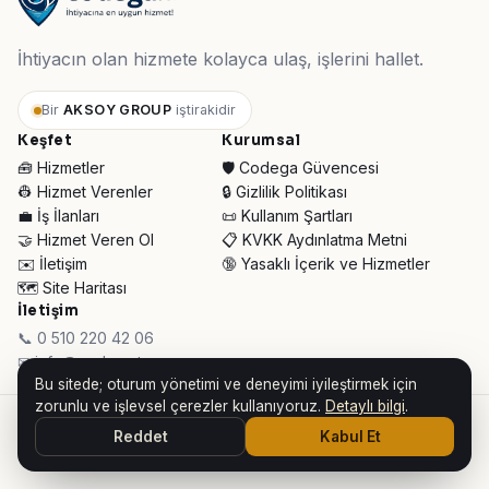
İhtiyacın olan hizmete kolayca ulaş, işlerini hallet.
Bir
AKSOY GROUP
iştirakidir
Keşfet
Kurumsal
🧰 Hizmetler
🛡️ Codega Güvencesi
👷 Hizmet Verenler
🔒 Gizlilik Politikası
💼 İş İlanları
📜 Kullanım Şartları
🤝 Hizmet Veren Ol
📋 KVKK Aydınlatma Metni
✉️ İletişim
🔞 Yasaklı İçerik ve Hizmetler
🗺️ Site Haritası
İletişim
📞 0 510 220 42 06
✉ info@codega.tr
Bu sitede; oturum yönetimi ve deneyimi iyileştirmek için
zorunlu ve işlevsel çerezler kullanıyoruz.
Detaylı bilgi
.
© 2026 Codega Hizmet Pazaryeri ·
AKSOY GROUP iştirakidir
Reddet
Kabul Et
👥 Toplam Ziyaretçi:
33.906
· Bugün:
258