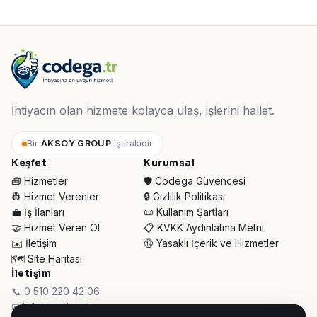
İhtiyacın olan hizmete kolayca ulaş, işlerini hallet.
Bir
AKSOY GROUP
iştirakidir
Keşfet
Kurumsal
🧰 Hizmetler
🛡️ Codega Güvencesi
👷 Hizmet Verenler
🔒 Gizlilik Politikası
💼 İş İlanları
📜 Kullanım Şartları
🤝 Hizmet Veren Ol
📋 KVKK Aydınlatma Metni
✉️ İletişim
🔞 Yasaklı İçerik ve Hizmetler
🗺️ Site Haritası
İletişim
📞 0 510 220 42 06
✉ info@codega.tr