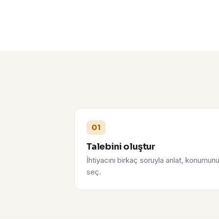
01
Talebini oluştur
İhtiyacını birkaç soruyla anlat, konumun
seç.