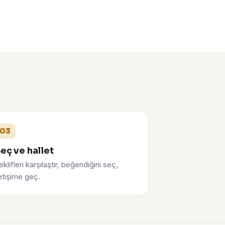
03
eç ve hallet
eklifleri karşılaştır, beğendiğini seç,
letişime geç.