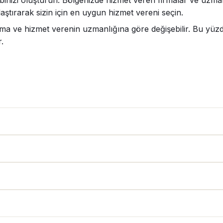
binizi oluşturun. Bölgenizde hizmet veren firmalar ve uzmanla
aştırarak sizin için en uygun hizmet vereni seçin.
ma ve hizmet verenin uzmanlığına göre değişebilir. Bu yüzden
.