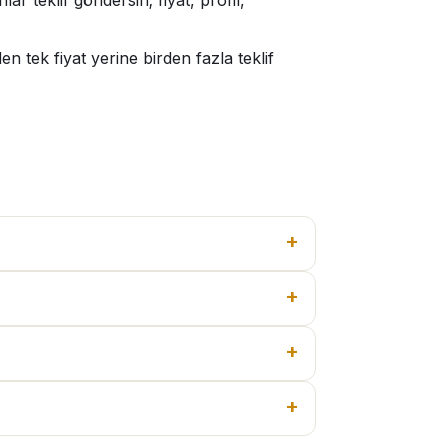
r teklif göndersin; fiyat, profil,
 tek fiyat yerine birden fazla teklif