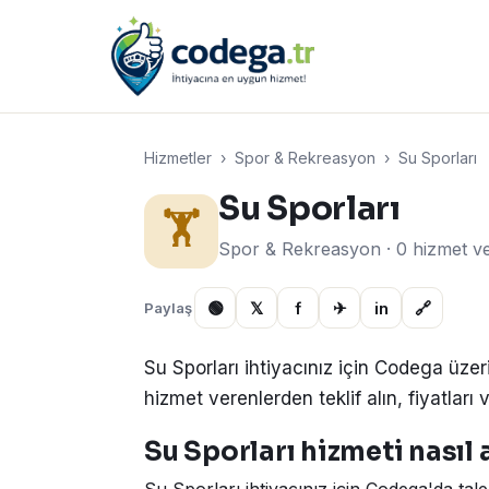
Hizmetler
›
Spor & Rekreasyon
›
Su Sporları
Su Sporları
🏋️
Spor & Rekreasyon · 0 hizmet v
🟢
𝕏
f
✈
in
🔗
Paylaş
Su Sporları ihtiyacınız için Codega üzer
hizmet verenlerden teklif alın, fiyatları v
Su Sporları hizmeti nasıl a