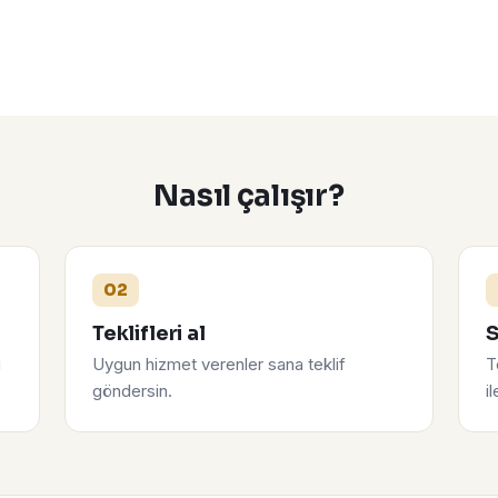
Nasıl çalışır?
02
Teklifleri al
S
u
Uygun hizmet verenler sana teklif
T
göndersin.
i