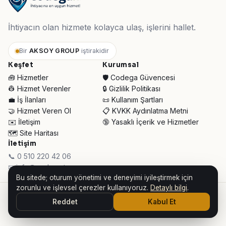
İhtiyacın olan hizmete kolayca ulaş, işlerini hallet.
Bir
AKSOY GROUP
iştirakidir
Keşfet
Kurumsal
🧰 Hizmetler
🛡️ Codega Güvencesi
👷 Hizmet Verenler
🔒 Gizlilik Politikası
💼 İş İlanları
📜 Kullanım Şartları
🤝 Hizmet Veren Ol
📋 KVKK Aydınlatma Metni
✉️ İletişim
🔞 Yasaklı İçerik ve Hizmetler
🗺️ Site Haritası
İletişim
📞 0 510 220 42 06
✉ info@codega.tr
Bu sitede; oturum yönetimi ve deneyimi iyileştirmek için
zorunlu ve işlevsel çerezler kullanıyoruz.
Detaylı bilgi
.
© 2026 Codega Hizmet Pazaryeri ·
AKSOY GROUP iştirakidir
Reddet
Kabul Et
👥 Toplam Ziyaretçi:
31.954
· Bugün:
1.133