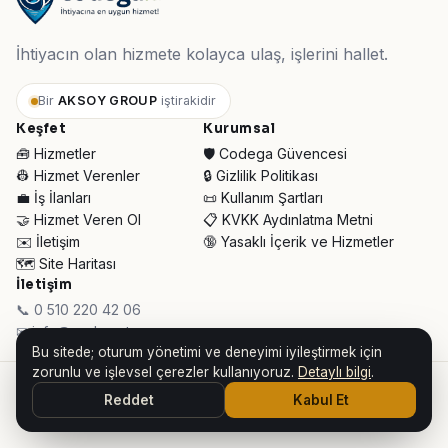
İhtiyacın olan hizmete kolayca ulaş, işlerini hallet.
Bir
AKSOY GROUP
iştirakidir
Keşfet
Kurumsal
🧰 Hizmetler
🛡️ Codega Güvencesi
👷 Hizmet Verenler
🔒 Gizlilik Politikası
💼 İş İlanları
📜 Kullanım Şartları
🤝 Hizmet Veren Ol
📋 KVKK Aydınlatma Metni
✉️ İletişim
🔞 Yasaklı İçerik ve Hizmetler
🗺️ Site Haritası
İletişim
📞 0 510 220 42 06
✉ info@codega.tr
Bu sitede; oturum yönetimi ve deneyimi iyileştirmek için
zorunlu ve işlevsel çerezler kullanıyoruz.
Detaylı bilgi
.
© 2026 Codega Hizmet Pazaryeri ·
AKSOY GROUP iştirakidir
Reddet
Kabul Et
👥 Toplam Ziyaretçi:
32.192
· Bugün:
56